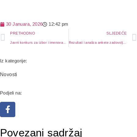
30 Januara, 2026
12:42 pm
PRETHODNO
SLJEDEĆE
Javni konkurs za izbor i imenovanje direktora JZU Dom zdravlja Lukavac
Rezultati i analiza ankete zadovoljstva pacijenata 2025
Iz kategorije:
Novosti
Podjeli na:
Saopštenje građanima povodom ekstremno
visokih temperatura
Zahvala kompaniji Lukavac Cement na vrijednoj
donaciji
29. Juna 2026.
17. Juna 2026.
Povezani sadržaj