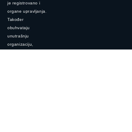
je registrovano i
organe upravljanja.
Također
obuhvataju
unutrašnju
organizaciju,
osnovne i
sporedne
djelatnosti kojima
ostvaruje prihode,
za koje je
registrovano kod
nadležnog suda.
© 2024 Dom zdravlja Lukavac. Sva prava zadržana. | Design: Edvision