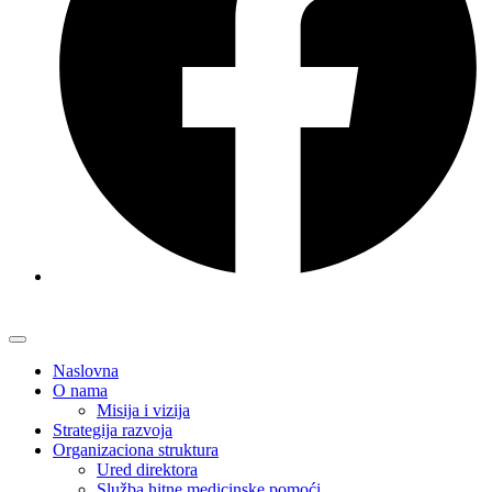
Naslovna
O nama
Misija i vizija
Strategija razvoja
Organizaciona struktura
Ured direktora
Služba hitne medicinske pomoći