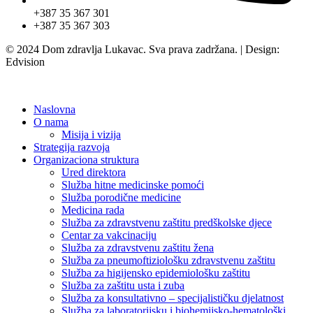
+387 35 367 301
+387 35 367 303
© 2024 Dom zdravlja Lukavac. Sva prava zadržana. | Design:
Edvision
Naslovna
O nama
Misija i vizija
Strategija razvoja
Organizaciona struktura
Ured direktora
Služba hitne medicinske pomoći
Služba porodične medicine
Medicina rada
Služba za zdravstvenu zaštitu predškolske djece
Centar za vakcinaciju
Služba za zdravstvenu zaštitu žena
Služba za pneumoftiziološku zdravstvenu zaštitu
Služba za higijensko epidemiološku zaštitu
Služba za zaštitu usta i zuba
Služba za konsultativno – specijalističku djelatnost
Služba za laboratorijsku i biohemijsko-hematološki