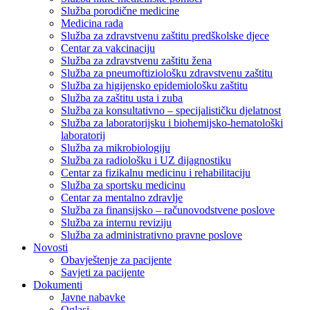
Služba porodične medicine
Medicina rada
Služba za zdravstvenu zaštitu predškolske djece
Centar za vakcinaciju
Služba za zdravstvenu zaštitu žena
Služba za pneumoftiziološku zdravstvenu zaštitu
Služba za higijensko epidemiološku zaštitu
Služba za zaštitu usta i zuba
Služba za konsultativno – specijalističku djelatnost
Služba za laboratorijsku i biohemijsko-hematološki
laboratorij
Služba za mikrobiologiju
Služba za radiološku i UZ dijagnostiku
Centar za fizikalnu medicinu i rehabilitaciju
Služba za sportsku medicinu
Centar za mentalno zdravlje
Služba za finansijsko – računovodstvene poslove
Služba za internu reviziju
Služba za administrativno pravne poslove
Novosti
Obavještenje za pacijente
Savjeti za pacijente
Dokumenti
Javne nabavke
Oglasi