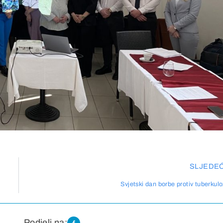
SLJEDE
Svjetski dan borbe protiv tuberkul
Podjeli na: