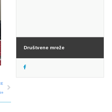
Društvene mreže
ĆE
oze