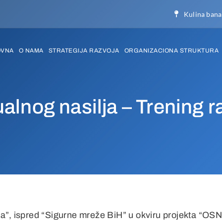
Kulina bana
OVNA
O NAMA
STRATEGIJA RAZVOJA
ORGANIZACIONA STRUKTURA
ualnog nasilja – Trening 
la”, ispred “Sigurne mreže BiH” u okviru projekta “OS