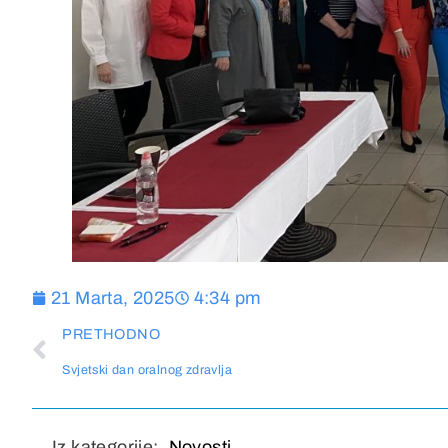
21 Marta, 2025
4:34 pm
PRETHODNO
Svjetski dan oralnog zdravlja
Iz kategorije:
Novosti