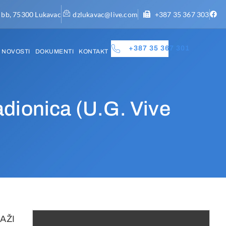
 bb, 75300 Lukavac
dzlukavac@live.com
+387 35 367 303
+387 35 367 301
NOVOSTI
DOKUMENTI
KONTAKT
radionica (U.G. Vive
NAŽI