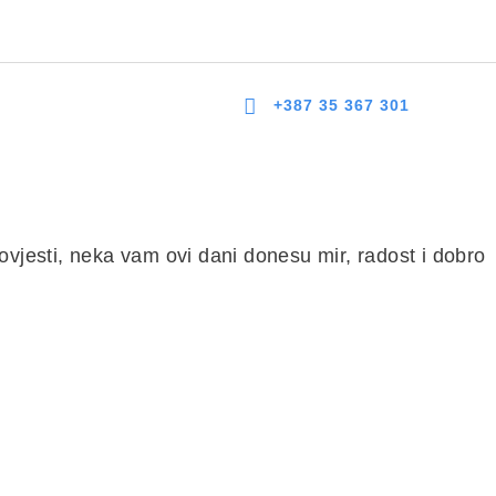
 bb, 75300 Lukavac
dzlukavac@live.com
+387 35 367 303
+387 35 367 301
NOVOSTI
DOKUMENTI
KONTAKT
ovjesti, neka vam ovi dani donesu mir, radost i dobro