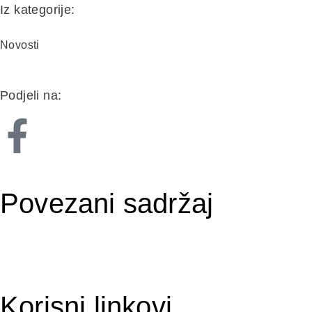
Iz kategorije:
Novosti
Podjeli na:
Saopštenje građanima povodom ekstremno visokih te
Zahvala kompaniji Lukavac Cement na vrijednoj donaci
29. Juna 2026.
17. Juna 2026.
Povezani sadržaj
Korisni linkovi