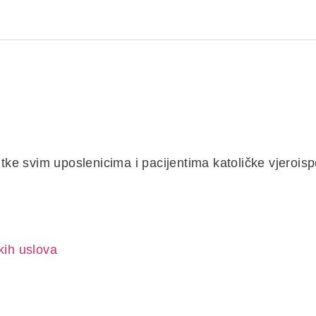
Kulina bana
LOVNA
O NAMA
STRATEGIJA RAZVOJA
ORGANIZACIONA STRUKTURA
ke svim uposlenicima i pacijentima katoličke vjeroisp
kih uslova