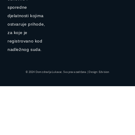
sporedne
djelatnosti kojima
ostvaruje prihode,
za koje je
registrovano kod
nadležnog suda.
© 2024 Dom zdravlja Lukavac. Sva prava zadržana. | Design: Edvision