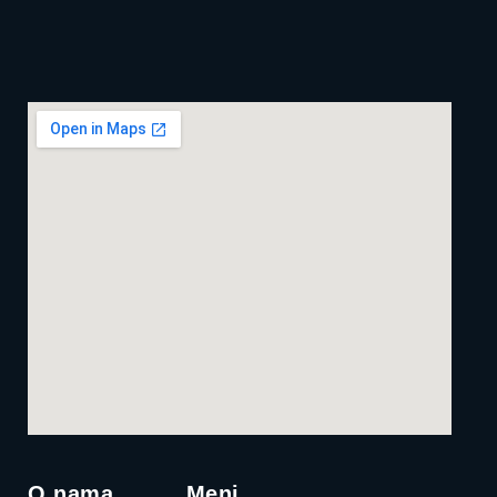
O nama
Meni