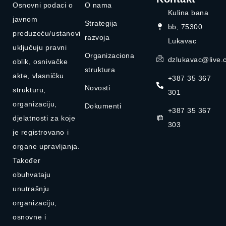
Osnovni podaci o
O nama
Kulina bana
javnom
Strategija
bb, 75300
preduzeću/ustanovi
razvoja
Lukavac
uključuju pravni
Organizaciona
dzlukavac@live.
oblik, osnivačke
struktura
akte, vlasničku
+387 35 367
Novosti
strukturu,
301
organizaciju,
Dokumenti
+387 35 367
djelatnosti za koje
303
je registrovano i
organe upravljanja.
Također
obuhvataju
unutrašnju
organizaciju,
osnovne i