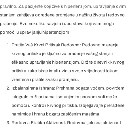
pravilno. Za pacijente koji žive s hipertenzijom, upravljanje ovim
stanjem zahtijeva određene promjene u načinu života i redovno
praćenje. Evo nekoliko savjeta i uputstava koji vam mogu
pomoći u upravljanju hipertenzijom:
Pratite Vaš Krvni Pritisak Redovno: Redovno mjerenje
krvnog pritiska je ključno za praćenje vašeg stanja i
efikasno upravljanje hipertenzijom. Držite dnevnik krvnog
pritiska kako biste imali uvid u svoje vrijednosti tokom
vremena i pratite svaku promjenu.
Izbalansirana Ishrana: Prehrana bogata voćem, povrćem,
integralnim žitaricama i smanjenim unosom soli može
pomoći u kontroli krvnog pritiska. Izbjegavajte prerađene
namirnice i hranu bogatu zasićenim mastima.
Redovna Fizička Aktivnost: Redovna tjelesna aktivnost