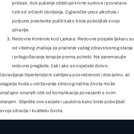
pritisak, dok pušenje oštećuje krvne sudove i povećava
rizik od srčanih oboljenja. Ograničite unos alkohola i
potpuno prestanite pušiti kako biste poboljšali svoje
zdravlje.
Redovne Kontrole kod Ljekara: Redovne posjete ljekaru su
od vitalnog značaja za praćenje vašeg zdravstvenog stanja
i prilagođavanje terapije prema potrebi. Ne zanemarujte
redovne preglede, čak i ako se osjećate dobro.
Upravljanje hipertenzijom zahtijeva posvećenost i disciplinu, ali
ulaganje truda u održavanje zdravog načina života može
značajno smanjiti rizik od komplikacija povezanih s ovim
stanjem. Slijedite ove savjete i uputstva kako biste poboljšali
svoje zdravlje i kvalitetu života.