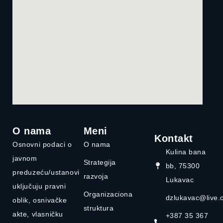
O nama
Meni
Kontakt
Osnovni podaci o
O nama
Kulina bana
javnom
Strategija
bb, 75300
preduzeću/ustanovi
razvoja
Lukavac
uključuju pravni
Organizaciona
dzlukavac@live.
oblik, osnivačke
struktura
akte, vlasničku
+387 35 367