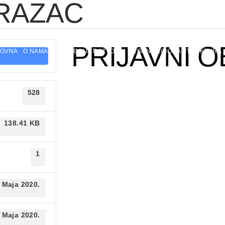
BRAZAC
Kulina bana
PRIJAVNI 
LOVNA
O NAMA
STRATEGIJA RAZVOJA
ORGANIZACIONA STRUKTURA
528
138.41 KB
1
 Maja 2020.
 Maja 2020.