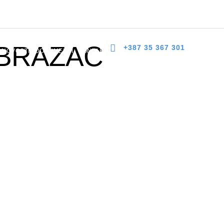
 bb, 75300 Lukavac
dzlukavac@live.com
+387 35 367 303
OBRAZAC
+387 35 367 301
NOVOSTI
DOKUMENTI
KONTAKT