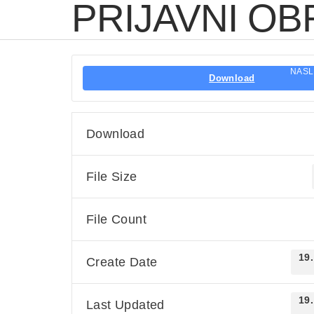
PRIJAVNI O
NAS
Download
Download
File Size
File Count
19.
Create Date
19.
Last Updated