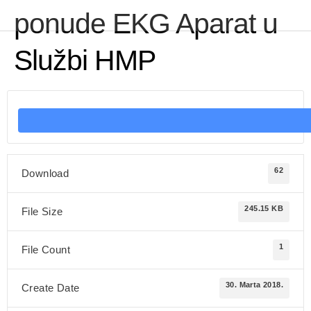
ponude EKG Aparat u
Službi HMP
62
Download
245.15 KB
File Size
1
File Count
30. Marta 2018.
Create Date