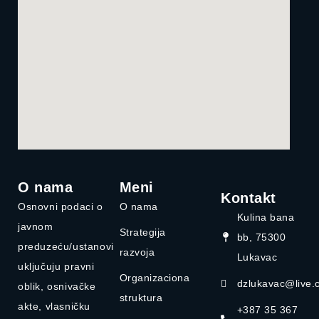
O nama
Meni
Kontakt
Osnovni podaci o
O nama
Kulina bana
javnom
Strategija
bb, 75300
preduzeću/ustanovi
razvoja
Lukavac
uključuju pravni
Organizaciona
dzlukavac@live.
oblik, osnivačke
struktura
akte, vlasničku
+387 35 367