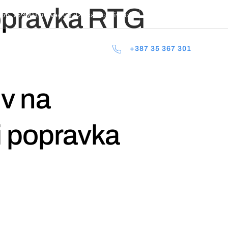
popravka RTG
 bb, 75300 Lukavac
dzlukavac@live.com
+387 35 367 303
+387 35 367 301
NOVOSTI
DOKUMENTI
KONTAKT
v na
i popravka