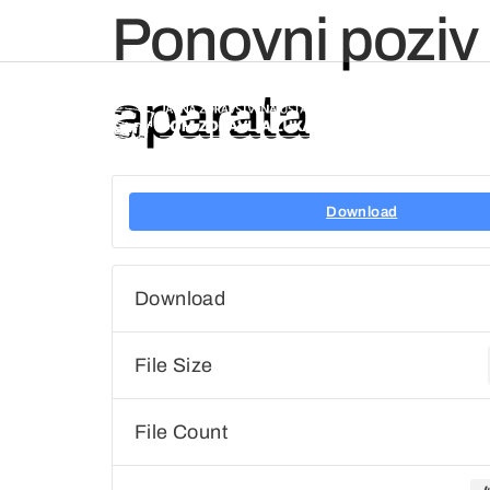
Ponovni poziv
aparata
NASL
Download
Download
File Size
File Count