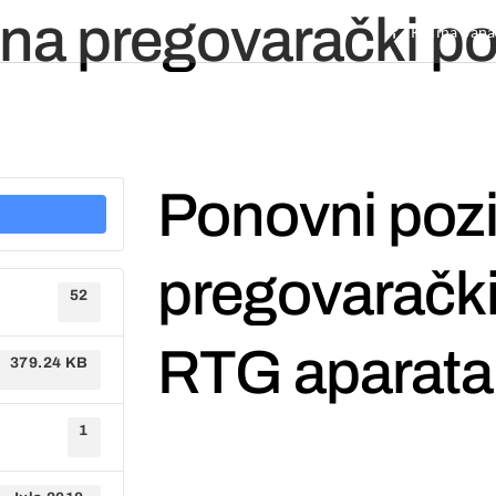
 na pregovarački 
Kulina bana
OVNA
O NAMA
STRATEGIJA RAZVOJA
ORGANIZACIONA STRUKTURA
Ponovni pozi
pregovaračk
52
RTG aparata
379.24 KB
1