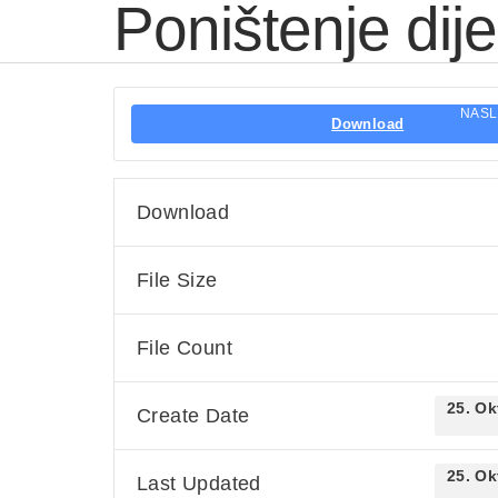
Poništenje dij
NAS
Download
Download
File Size
File Count
25. Ok
Create Date
25. Ok
Last Updated