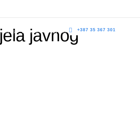
 bb, 75300 Lukavac
dzlukavac@live.com
+387 35 367 303
jela javnog
+387 35 367 301
NOVOSTI
DOKUMENTI
KONTAKT