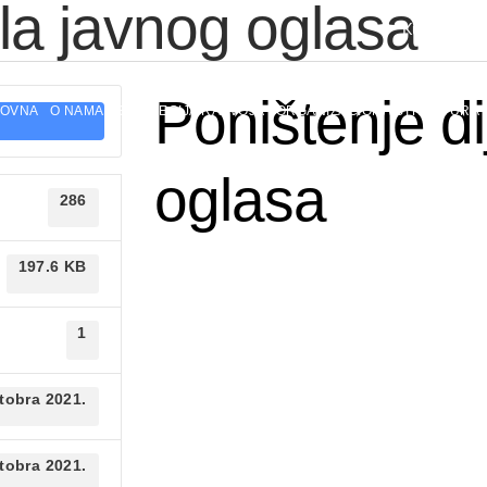
ela javnog oglasa
Kulina bana
Poništenje di
LOVNA
O NAMA
STRATEGIJA RAZVOJA
ORGANIZACIONA STRUKTURA
oglasa
286
197.6 KB
1
tobra 2021.
tobra 2021.