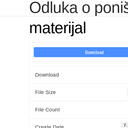
Odluka o poni
materijal
NAS
Download
Download
File Size
File Count
7.
Create Date