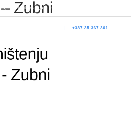
 – Zubni
 bb, 75300 Lukavac
dzlukavac@live.com
+387 35 367 303
+387 35 367 301
NOVOSTI
DOKUMENTI
KONTAKT
ištenju
- Zubni