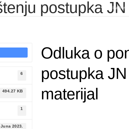
štenju postupka JN
Kulina bana
LOVNA
O NAMA
STRATEGIJA RAZVOJA
ORGANIZACIONA STRUKTURA
Odluka o pon
postupka JN 
6
materijal
494.27 KB
1
 Juna 2023.