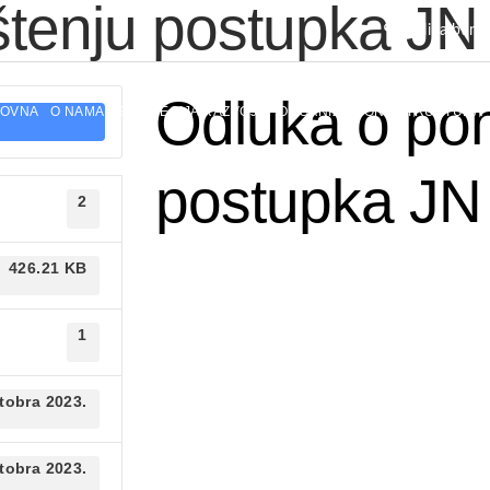
štenju postupka JN
Kulina bana
Odluka o pon
LOVNA
O NAMA
STRATEGIJA RAZVOJA
ORGANIZACIONA STRUKTURA
postupka JN
2
426.21 KB
1
tobra 2023.
tobra 2023.