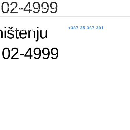
 02-4999
 bb, 75300 Lukavac
dzlukavac@live.com
+387 35 367 303
ištenju
+387 35 367 301
NOVOSTI
DOKUMENTI
KONTAKT
 02-4999