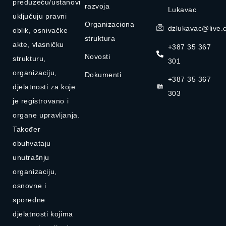
preduzeću/ustanovi
razvoja
Lukavac
uključuju pravni
Organizaciona
dzlukavac@live.
oblik, osnivačke
struktura
akte, vlasničku
+387 35 367
Novosti
strukturu,
301
organizaciju,
Dokumenti
+387 35 367
djelatnosti za koje
303
je registrovano i
organe upravljanja.
Također
obuhvataju
unutrašnju
organizaciju,
osnovne i
sporedne
djelatnosti kojima