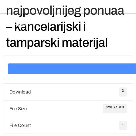
najpovoljnijeg ponuaa
– kancelarijski i
tamparski materijal
2
Download
328.21 KB
File Size
1
File Count