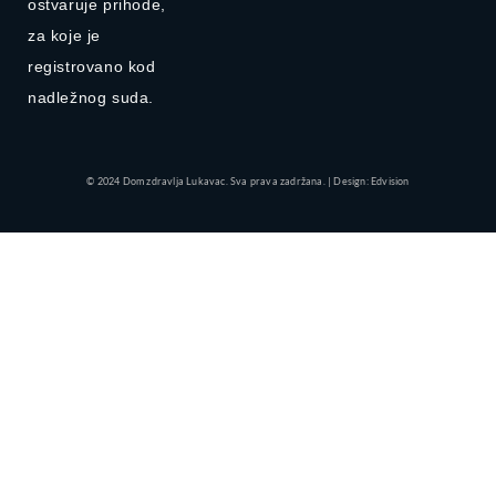
ostvaruje prihode,
za koje je
registrovano kod
nadležnog suda.
© 2024 Dom zdravlja Lukavac. Sva prava zadržana. | Design: Edvision