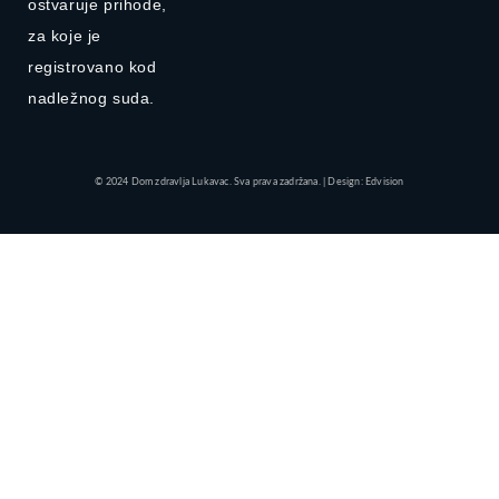
ostvaruje prihode,
za koje je
registrovano kod
nadležnog suda.
© 2024 Dom zdravlja Lukavac. Sva prava zadržana. | Design: Edvision