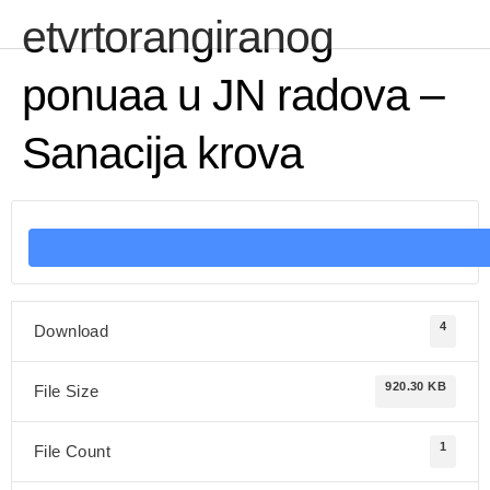
etvrtorangiranog
ponuaa u JN radova –
Sanacija krova
4
Download
920.30 KB
File Size
1
File Count