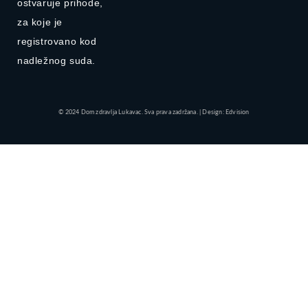
ostvaruje prihode,
za koje je
registrovano kod
nadležnog suda.
© 2024 Dom zdravlja Lukavac. Sva prava zadržana. | Design: Edvision