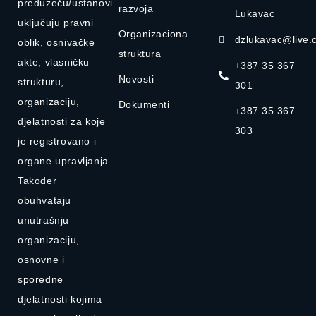
preduzeću/ustanovi
razvoja
Lukavac
uključuju pravni
Organizaciona
dzlukavac@live.
oblik, osnivačke
struktura
akte, vlasničku
+387 35 367
Novosti
strukturu,
301
organizaciju,
Dokumenti
+387 35 367
djelatnosti za koje
303
je registrovano i
organe upravljanja.
Također
obuhvataju
unutrašnju
organizaciju,
osnovne i
sporedne
djelatnosti kojima