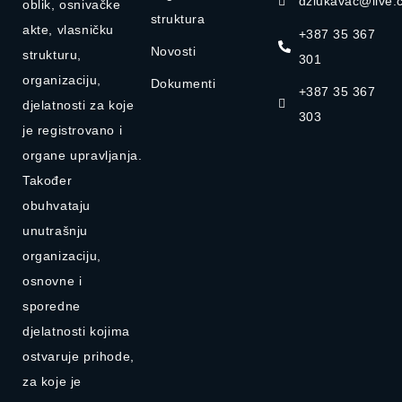
dzlukavac@live.
oblik, osnivačke
struktura
akte, vlasničku
+387 35 367
Novosti
strukturu,
301
organizaciju,
Dokumenti
+387 35 367
djelatnosti za koje
303
je registrovano i
organe upravljanja.
Također
obuhvataju
unutrašnju
organizaciju,
osnovne i
sporedne
djelatnosti kojima
ostvaruje prihode,
za koje je