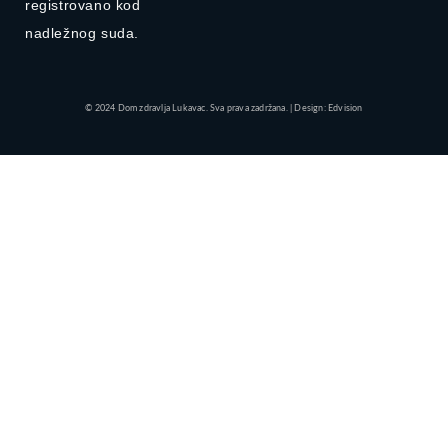
registrovano kod
nadležnog suda.
© 2024 Dom zdravlja Lukavac. Sva prava zadržana. | Design: Edvision