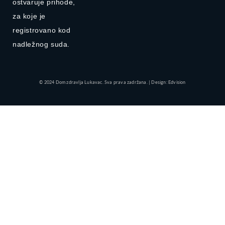
ostvaruje prihode,
za koje je
registrovano kod
nadležnog suda.
© 2024 Dom zdravlja Lukavac. Sva prava zadržana. | Design: Edvision