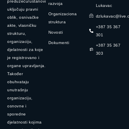
preduzeću/ustanovi
razvoja
Lukavac
uključuju pravni
Organizaciona
dzlukavac@live.
oblik, osnivačke
struktura
akte, vlasničku
+387 35 367
Novosti
strukturu,
301
organizaciju,
Dokumenti
+387 35 367
djelatnosti za koje
303
je registrovano i
organe upravljanja.
Također
obuhvataju
unutrašnju
organizaciju,
osnovne i
sporedne
djelatnosti kojima