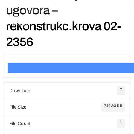
ugovora –
rekonstrukc.krova 02-
2356
7
Download
734.42 KB
File Size
1
File Count