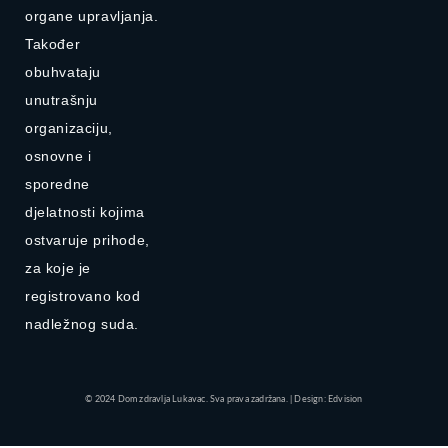
organe upravljanja.
Također
obuhvataju
unutrašnju
organizaciju,
osnovne i
sporedne
djelatnosti kojima
ostvaruje prihode,
za koje je
registrovano kod
nadležnog suda.
© 2024 Dom zdravlja Lukavac. Sva prava zadržana. | Design: Edvision