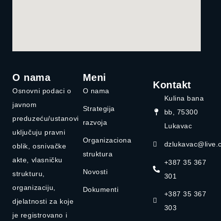
O nama
Meni
Kontakt
Osnovni podaci o
O nama
Kulina bana
javnom
Strategija
bb, 75300
preduzeću/ustanovi
razvoja
Lukavac
uključuju pravni
Organizaciona
dzlukavac@live.
oblik, osnivačke
struktura
akte, vlasničku
+387 35 367
Novosti
strukturu,
301
organizaciju,
Dokumenti
+387 35 367
djelatnosti za koje
303
je registrovano i