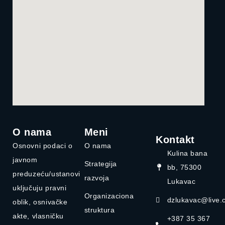
O nama
Meni
Kontakt
Osnovni podaci o
O nama
Kulina bana
javnom
Strategija
bb, 75300
preduzeću/ustanovi
razvoja
Lukavac
uključuju pravni
Organizaciona
dzlukavac@live.
oblik, osnivačke
struktura
akte, vlasničku
+387 35 367