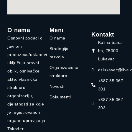
O nama
Meni
Kontakt
Osnovni podaci o
O nama
Kulina bana
javnom
Strategija
bb, 75300
preduzeću/ustanovi
razvoja
Lukavac
uključuju pravni
Organizaciona
dzlukavac@live.
oblik, osnivačke
struktura
akte, vlasničku
+387 35 367
Novosti
strukturu,
301
organizaciju,
Dokumenti
+387 35 367
djelatnosti za koje
303
je registrovano i
organe upravljanja.
Također