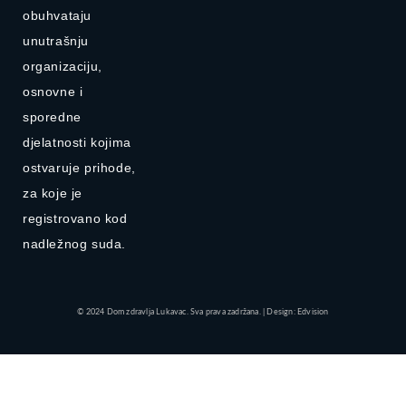
obuhvataju
unutrašnju
organizaciju,
osnovne i
sporedne
djelatnosti kojima
ostvaruje prihode,
za koje je
registrovano kod
nadležnog suda.
© 2024 Dom zdravlja Lukavac. Sva prava zadržana. | Design: Edvision