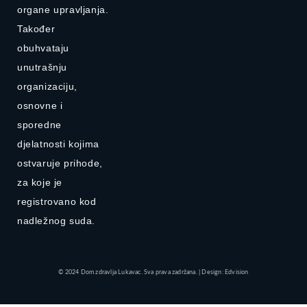
organe upravljanja.
Također
obuhvataju
unutrašnju
organizaciju,
osnovne i
sporedne
djelatnosti kojima
ostvaruje prihode,
za koje je
registrovano kod
nadležnog suda.
© 2024 Dom zdravlja Lukavac. Sva prava zadržana. | Design: Edvision