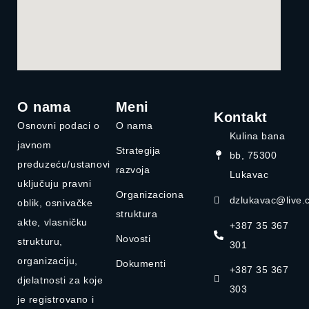
O nama
Meni
Kontakt
Osnovni podaci o
O nama
Kulina bana
javnom
Strategija
bb, 75300
preduzeću/ustanovi
razvoja
Lukavac
uključuju pravni
Organizaciona
dzlukavac@live.
oblik, osnivačke
struktura
akte, vlasničku
+387 35 367
Novosti
strukturu,
301
organizaciju,
Dokumenti
+387 35 367
djelatnosti za koje
303
je registrovano i