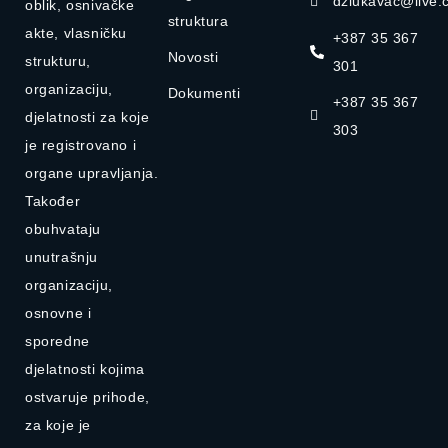
dzlukavac@live.
oblik, osnivačke
struktura
akte, vlasničku
+387 35 367
Novosti
strukturu,
301
organizaciju,
Dokumenti
+387 35 367
djelatnosti za koje
303
je registrovano i
organe upravljanja.
Također
obuhvataju
unutrašnju
organizaciju,
osnovne i
sporedne
djelatnosti kojima
ostvaruje prihode,
za koje je