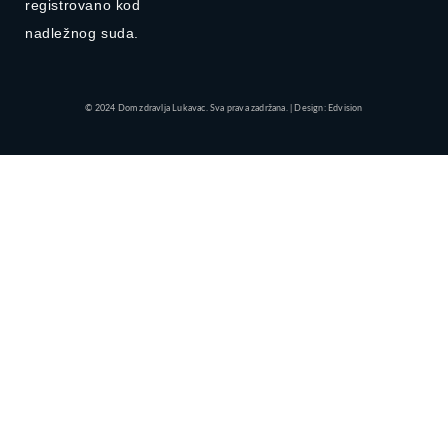
registrovano kod
nadležnog suda.
© 2024 Dom zdravlja Lukavac. Sva prava zadržana. | Design: Edvision