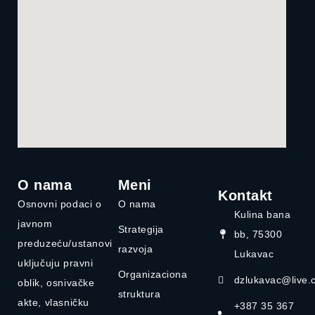
O nama
Meni
Kontakt
Osnovni podaci o
O nama
Kulina bana
javnom
Strategija
bb, 75300
preduzeću/ustanovi
razvoja
Lukavac
uključuju pravni
Organizaciona
dzlukavac@live.
oblik, osnivačke
struktura
akte, vlasničku
+387 35 367