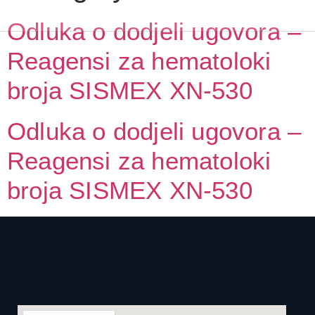
Odluka o dodjeli ugovora –
Reagensi za hematoloki
broja SISMEX XN-530
Odluka o dodjeli ugovora –
Reagensi za hematoloki
broja SISMEX XN-530