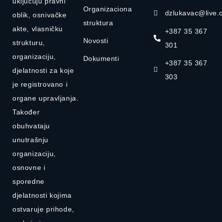
uključuju pravni
Organizaciona
dzlukavac@live.
oblik, osnivačke
struktura
akte, vlasničku
+387 35 367
Novosti
strukturu,
301
organizaciju,
Dokumenti
+387 35 367
djelatnosti za koje
303
je registrovano i
organe upravljanja.
Također
obuhvataju
unutrašnju
organizaciju,
osnovne i
sporedne
djelatnosti kojima
ostvaruje prihode,