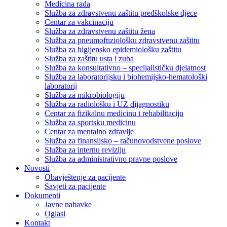
Medicina rada
Služba za zdravstvenu zaštitu predškolske djece
Centar za vakcinaciju
Služba za zdravstvenu zaštitu žena
Služba za pneumoftiziološku zdravstvenu zaštitu
Služba za higijensko epidemiološku zaštitu
Služba za zaštitu usta i zuba
Služba za konsultativno – specijalističku djelatnost
Služba za laboratorijsku i biohemijsko-hematološki
laboratorij
Služba za mikrobiologiju
Služba za radiološku i UZ dijagnostiku
Centar za fizikalnu medicinu i rehabilitaciju
Služba za sportsku medicinu
Centar za mentalno zdravlje
Služba za finansijsko – računovodstvene poslove
Služba za internu reviziju
Služba za administrativno pravne poslove
Novosti
Obavještenje za pacijente
Savjeti za pacijente
Dokumenti
Javne nabavke
Oglasi
Kontakt