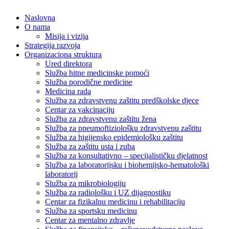
Naslovna
O nama
Misija i vizija
Strategija razvoja
Organizaciona struktura
Ured direktora
Služba hitne medicinske pomoći
Služba porodične medicine
Medicina rada
Služba za zdravstvenu zaštitu predškolske djece
Centar za vakcinaciju
Služba za zdravstvenu zaštitu žena
Služba za pneumoftiziološku zdravstvenu zaštitu
Služba za higijensko epidemiološku zaštitu
Služba za zaštitu usta i zuba
Služba za konsultativno – specijalističku djelatnost
Služba za laboratorijsku i biohemijsko-hematološki
laboratorij
Služba za mikrobiologiju
Služba za radiološku i UZ dijagnostiku
Centar za fizikalnu medicinu i rehabilitaciju
Služba za sportsku medicinu
Centar za mentalno zdravlje