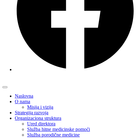
Naslovna
O nama
Misija i vizija
Strategija razvoja
Organizaciona struktura
Ured direktora
Služba hitne medicinske pomoći
Služba porodične medicine