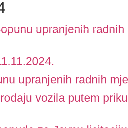
4
Kulina bana
punu upranjenih radnih 
LOVNA
O NAMA
STRATEGIJA RAZVOJA
ORGANIZACIONA STRUKTURA
11.11.2024.
unu upranjenih radnih mje
 prodaju vozila putem prik