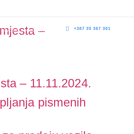
 bb, 75300 Lukavac
dzlukavac@live.com
+387 35 367 303
mjesta –
+387 35 367 301
NOVOSTI
DOKUMENTI
KONTAKT
sta – 11.11.2024.
upljanja pismenih