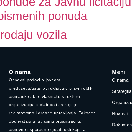
onude za Javnu licitaciju
 pismenih ponuda
prodaju vozila
O nama
Meni
Osnovni podaci o javnom
O nama
preduzeću/ustanovi uključuju pravni oblik,
Strategij
osnivačke akte, vlasničku strukturu,
Organizac
organizaciju, djelatnosti za koje je
registrovano i organe upravljanja. Također
Novosti
obuhvataju unutrašnju organizaciju,
Dokument
osnovne i sporedne djelatnosti kojima