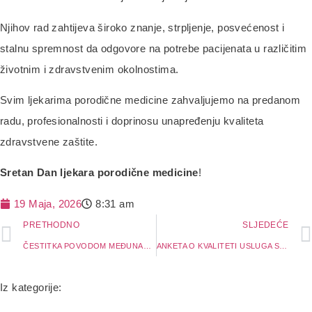
Njihov rad zahtijeva široko znanje, strpljenje, posvećenost i
stalnu spremnost da odgovore na potrebe pacijenata u različitim
životnim i zdravstvenim okolnostima.
Svim ljekarima porodične medicine zahvaljujemo na predanom
radu, profesionalnosti i doprinosu unapređenju kvaliteta
zdravstvene zaštite.
Sretan Dan ljekara porodične medicine
!
19 Maja, 2026
8:31 am
PRETHODNO
SLJEDEĆE
ČESTITKA POVODOM MEĐUNARODNOG DANA SESTRINSTVA
ANKETA O KVALITETI USLUGA SLUŽBE HITNE MEDICINSKE POMOĆI
Iz kategorije: