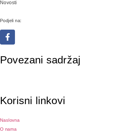
Novosti
Podjeli na:
Saopštenje građanima povodom ekstremno
visokih temperatura
Zahvala kompaniji Lukavac Cement na vrijednoj
donaciji
29. Juna 2026.
17. Juna 2026.
Povezani sadržaj
Korisni linkovi
Naslovna
O nama